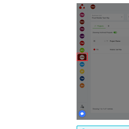
puedo revisar los comentarios
interesadas
del proyecto
Como PM, RQ, SP, SH, FM,
Como PM, puedo realizar
puedo revisar la declaración
adquisiciones
del alcance
Como gerente de proyecto,
Como SH, RQ, SP, FM, puedo
puedo controlar las
controlar la verificación del
adquisiciones
estado del proyecto
Como RM, PMO, puedo
Como SH, RQ, SP, FM, PM,
administrar el fondo de
puedo revisar los informes del
recursos
proyecto
Como PfM, PMO, puedo
Como SH, RQ, SP, FM, puedo
gestionar componentes de
controlar el alcance
cartera
Como SH, RQ, SP, FM, PM,
Como PgM, PMO, puedo
puedo controlar el
gestionar componentes del
cronograma
programa
Como SH, puedo confiar en la
Como PfM, puedo gestionar la
gestión de proyectos
capacidad de la cartera
Como FM, PMO, puedo
Como PfM, puedo gestionar
configurar notificaciones por
los gastos de la cartera
correo electrónico
Como PfM, puedo revisar
Como PM, puedo enviar por