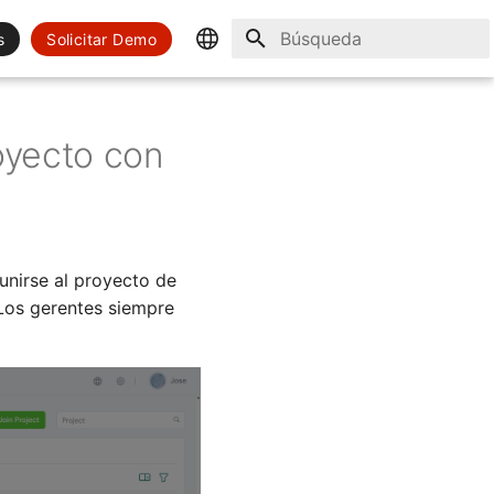
s
Solicitar Demo
Inicializando búsqueda
English
Spanish
oyecto con
nirse al proyecto de
 Los gerentes siempre