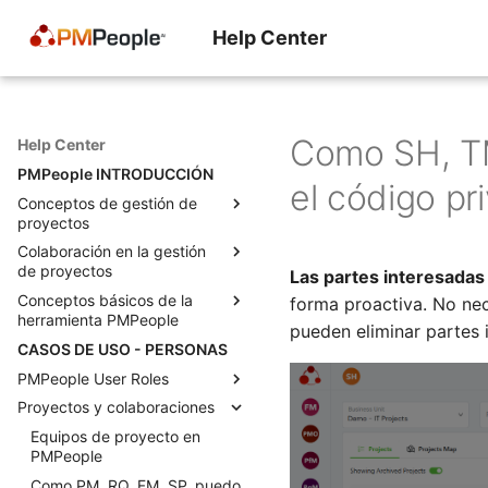
Help Center
Como SH, TM
Help Center
PMPeople INTRODUCCIÓN
el código pr
Conceptos de gestión de
proyectos
Colaboración en la gestión
La economía del proyecto
de proyectos
Las partes interesadas
El momento decisivo para un
Conceptos básicos de la
director de proyecto
Roles para la gestión
forma proactiva. No nec
herramienta PMPeople
profesional de proyectos
Lo que los gerentes realmente
pueden eliminar partes 
CASOS DE USO - PERSONAS
quieren decir cuando nos
Estados para solicitudes y
Una herramienta para todos
“empoderan” como gerentes
proyectos
los proyectos
PMPeople User Roles
de proyecto
Cómo agregar muchos
Modelo de negocio de
Proyectos y colaboraciones
Functional Manager
Tres tipos de habilidades para
proyectos
PMPeople
Project Management Office
Equipos de proyecto en
un PM
Objetos para la gestión
Roles de administrador y
PMPeople
Portfolio Manager
Anticipándose a los
profesional de proyectos
propietario de la organización
Como PM, RQ, FM, SP, puedo
problemas