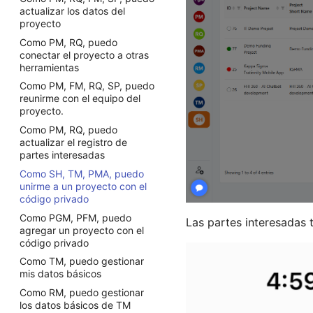
Program Manager
Colaboración desde
El usuario puede ver la última
actualizar los datos del
Revisiones del estado del
diferentes roles
actualización y mejora de la
Project Manager
proyecto
proyecto: medir y ajustar
versión
Requester
Como PM, RQ, puedo
Gestión ágil de proyectos
conectar el proyecto a otras
Project Manager Assistant
organizacionales
herramientas
Resource Manager
Como PM, FM, RQ, SP, puedo
Sponsor
reunirme con el equipo del
proyecto.
Team Member
Como PM, RQ, puedo
Stakeholder
actualizar el registro de
Organization Owner
partes interesadas
Como SH, TM, PMA, puedo
unirme a un proyecto con el
código privado
Como PGM, PFM, puedo
Las partes interesadas 
agregar un proyecto con el
código privado
Como TM, puedo gestionar
mis datos básicos
Como RM, puedo gestionar
los datos básicos de TM