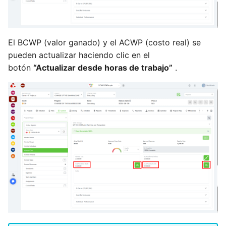
Como SH, puedo confiar
en la gestión de proyectos
El BCWP (valor ganado) y el ACWP (costo real) se
Como FM, PMO, puedo
pueden actualizar haciendo clic en el
configurar notificaciones
botón
“Actualizar desde horas de trabajo”
.
por correo electrónico
Como PM, puedo enviar
por correo electrónico
cambios en las
asignaciones
Como PM, puedo
configurar recordatorios
por correo electrónico para
las tareas
Como PMO, TM, puedo