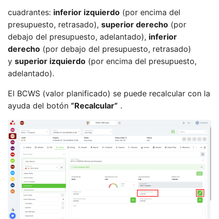
puedo revisar la
cuadrantes:
inferior izquierdo
(por encima del
declaración del alcance
presupuesto, retrasado),
superior derecho
(por
debajo del presupuesto, adelantado),
inferior
Como SH, RQ, SP, FM,
derecho
(por debajo del presupuesto, retrasado)
puedo controlar la
y
superior izquierdo
(por encima del presupuesto,
verificación del estado del
adelantado).
proyecto
El BCWS (valor planificado) se puede recalcular con la
Como SH, RQ, SP, FM, PM,
ayuda del botón
“Recalcular”
.
puedo revisar los informes
del proyecto
Como SH, RQ, SP, FM,
puedo controlar el alcance
Como SH, RQ, SP, FM, PM,
puedo controlar el
cronograma