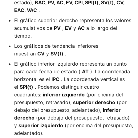
actualizar el registro de
estatuto del equipo
estado),
BAC, PV, AC, EV, CPI, SPI(t), SV(t), CV,
suposiciones
EAC, VAC
.
Como PM, FM, RQ, SP,
El gráfico superior derecho representa los valores
Como gerente de
puedo reunirme con el
acumulativos de
PV
,
EV
y
AC
a lo largo del
proyecto, puedo planificar
equipo del proyecto
tiempo.
el registro de las partes
Los gráficos de tendencia inferiores
interesadas
Como PM, FM, RQ, SP,
muestran
CV
y
SV(t)
.
puedo revisar los
Como FM, PMO, puedo
beneficios del proyecto
El gráfico inferior izquierdo representa un punto
gestionar pagos
para cada fecha de estado (
AT
). La coordenada
Como SH, FM, PM, SP, RQ,
horizontal es el
IPC
. La coordenada vertical es
Como FM, PMO, puedo
puedo revisar la carta del
el
SPI(t)
. Podemos distinguir cuatro
gestionar facturas
proyecto
cuadrantes:
inferior izquierdo
(por encima del
presupuesto, retrasado),
superior derecho
(por
Como FM, PMO, PfM, PgM,
Como PM, RQ, puedo
debajo del presupuesto, adelantado),
inferior
PM, puedo revisar los hitos
revisar el registro de
derecho
(por debajo del presupuesto, retrasado)
de todos los proyectos
partes interesadas
y
superior izquierdo
(por encima del presupuesto,
adelantado).
Como PM, RQ, SP, SH, FM,