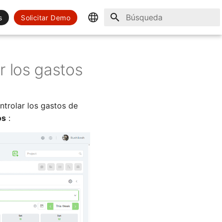
s
Solicitar Demo
Inicializando búsqueda
English
Spanish
 los gastos
trolar los gastos de
os
: