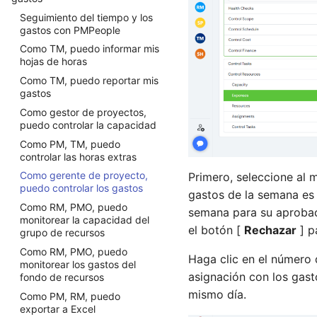
Program Manager
Como administrador de
Colaboración desde
El usuario puede ver la última
actualizar los datos del
proyectos, puedo asignar
Seguimiento del tiempo y los
Revisiones del estado del
diferentes roles
actualización y mejora de la
Project Manager
proyecto
paquetes de trabajo.
gastos con PMPeople
proyecto: medir y ajustar
versión
Requester
Como PM, RQ, puedo
Como gerente de proyecto,
Como TM, puedo informar mis
Gestión ágil de proyectos
conectar el proyecto a otras
Project Manager Assistant
puedo planificar tareas
hojas de horas
organizacionales
herramientas
Resource Manager
Como administrador de
Como TM, puedo reportar mis
Como PM, FM, RQ, SP, puedo
proyectos, puedo asignar
gastos
Sponsor
reunirme con el equipo del
tareas.
Como gestor de proyectos,
proyecto.
Team Member
Como gerente de proyecto,
puedo controlar la capacidad
Como PM, RQ, puedo
Stakeholder
puedo controlar las
Como PM, TM, puedo
actualizar el registro de
asignaciones de paquetes de
Organization Owner
controlar las horas extras
partes interesadas
trabajo.
Como gerente de proyecto,
Como SH, TM, PMA, puedo
Primero, seleccione al 
Como administrador de
puedo controlar los gastos
unirme a un proyecto con el
gastos de la semana es
proyectos, puedo controlar
código privado
Como RM, PMO, puedo
las asignaciones de tareas.
semana para su aprobac
monitorear la capacidad del
Como PGM, PFM, puedo
Como TM, puedo revisar mis
el botón [
Rechazar
] p
grupo de recursos
agregar un proyecto con el
paquetes de trabajo
código privado
Como RM, PMO, puedo
Haga clic en el número d
Como RM, puedo revisar los
monitorear los gastos del
Como TM, puedo gestionar
paquetes de trabajo de TM
asignación con los gast
fondo de recursos
mis datos básicos
Como TM, puedo revisar mis
mismo día.
Como PM, RM, puedo
Como RM, puedo gestionar
tareas
exportar a Excel
los datos básicos de TM