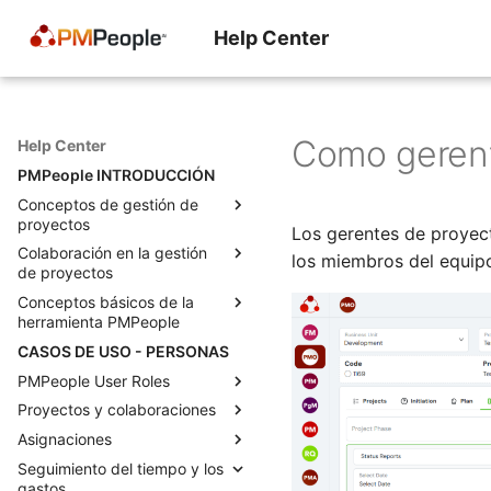
Help Center
Como gerent
Help Center
PMPeople INTRODUCCIÓN
Conceptos de gestión de
proyectos
Los gerentes de proyec
Colaboración en la gestión
La economía del proyecto
los miembros del equip
de proyectos
El momento decisivo para un
Conceptos básicos de la
director de proyecto
Roles para la gestión
herramienta PMPeople
profesional de proyectos
Lo que los gerentes realmente
CASOS DE USO - PERSONAS
quieren decir cuando nos
Estados para solicitudes y
Una herramienta para todos
“empoderan” como gerentes
proyectos
los proyectos
PMPeople User Roles
de proyecto
Cómo agregar muchos
Modelo de negocio de
Proyectos y colaboraciones
Functional Manager
Tres tipos de habilidades para
proyectos
PMPeople
Asignaciones
Project Management Office
Equipos de proyecto en
un PM
Objetos para la gestión
Roles de administrador y
PMPeople
Seguimiento del tiempo y los
Portfolio Manager
Asignaciones con PMPeople
Anticipándose a los
profesional de proyectos
propietario de la organización
gastos
Como PM, RQ, FM, SP, puedo
problemas