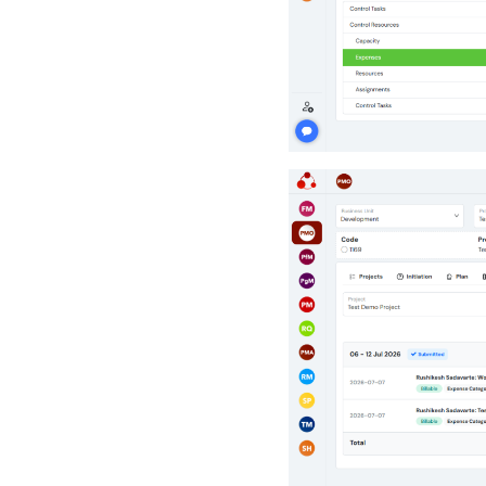
puedo hacer que la gestión
de proyectos sea confiable
Como SH, puedo confiar en la
gestión de proyectos
Como PMO, puedo revisar el
panel de proyectos de la
organización
Como PfM, puedo revisar el
panel de la cartera
Como PgM, puedo revisar el
panel del programa
Como FM, puedo revisar el
panel de BU
Como RM, puedo revisar el
panel del fondo de recursos
Como FM, PM, RQ, SP, SH,
puedo ver las ubicaciones del
proyecto