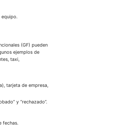
 equipo.
uncionales (GF) pueden
gunos ejemplos de
es, taxi,
), tarjeta de empresa,
robado” y “rechazado”.
 fechas.