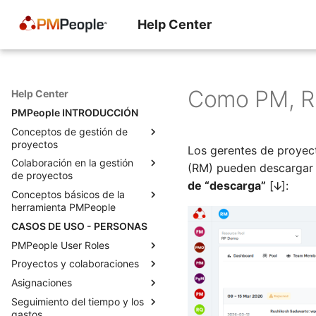
Help Center
Como PM, RM
Help Center
PMPeople INTRODUCCIÓN
Conceptos de gestión de
proyectos
Los gerentes de proyec
Colaboración en la gestión
La economía del proyecto
(RM) pueden descargar 
de proyectos
El momento decisivo para un
de “descarga”
[🡫]:
Conceptos básicos de la
director de proyecto
Roles para la gestión
herramienta PMPeople
profesional de proyectos
Lo que los gerentes realmente
CASOS DE USO - PERSONAS
quieren decir cuando nos
Estados para solicitudes y
Una herramienta para todos
“empoderan” como gerentes
proyectos
los proyectos
PMPeople User Roles
de proyecto
Cómo agregar muchos
Modelo de negocio de
Proyectos y colaboraciones
Functional Manager
Tres tipos de habilidades para
proyectos
PMPeople
Asignaciones
Project Management Office
Equipos de proyecto en
un PM
Objetos para la gestión
Roles de administrador y
PMPeople
Seguimiento del tiempo y los
Portfolio Manager
Asignaciones con PMPeople
Anticipándose a los
profesional de proyectos
propietario de la organización
gastos
Como PM, RQ, FM, SP, puedo
problemas