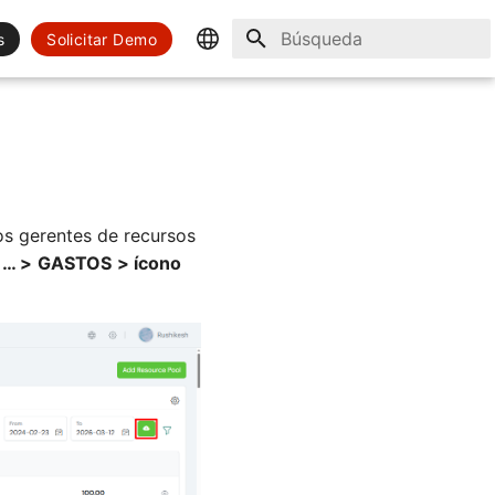
s
Solicitar Demo
Inicializando búsqueda
English
Spanish
os gerentes de recursos
 … >
GASTOS
> ícono