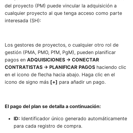
del proyecto (PM) puede vincular la adquisición a
Como FM, puedo revisar el
cualquier proyecto al que tenga acceso como parte
panel de BU
interesada (SH):
Como RM, puedo revisar el
panel del fondo de
Los gestores de proyectos, o cualquier otro rol de
recursos
gestión (PMA, PMO, PfM, PgM), pueden planificar
pagos en
ADQUISICIONES -> CONECTAR
Como FM, PM, RQ, SP, SH,
puedo ver las ubicaciones
CONTRATISTAS -> PLANIFICAR PAGOS
haciendo clic
del proyecto
en el icono de flecha hacia abajo. Haga clic en el
icono de signo más
[+]
para añadir un pago.
El pago del plan se detalla a continuación:
ID:
Identificador único generado automáticamente
para cada registro de compra.