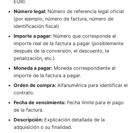
Como PfM, puedo
EUR).
gestionar los gastos de la
Como SH, puedo confiar
Número legal:
Número de referencia legal oficial
cartera
en la gestión de proyectos
(por ejemplo, número de factura, número de
identificación fiscal)
Como PfM, puedo revisar
Como FM, PMO, puedo
Importe a pagar:
Número que corresponde al
informes de estado de
configurar notificaciones
importe real de la factura a pagar (posiblemente
cartera
por correo electrónico
después de la conversión, el descuento, la
penalización, etc.).
Como PgM, puedo
Como PM, puedo enviar
gestionar la capacidad del
por correo electrónico
Moneda a pagar:
Moneda correspondiente al
programa.
cambios en las
importe de la factura a pagar.
asignaciones
Orden de compra:
Alfanumérica para identificar el
Como PgM, puedo
contrato.
administrar los gastos del
Como PM, puedo
programa
Fecha de vencimiento:
Fecha límite para el pago
configurar recordatorios
de la factura.
por correo electrónico para
Como PgM, puedo revisar
las tareas
Descripción:
Explicación detallada de la
los informes de estado del
adquisición o su finalidad.
programa
Como PMO, TM, puedo