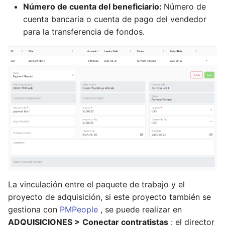
Número de cuenta del beneficiario:
Número de
revisar el cronograma de
cuenta bancaria o cuenta de pago del vendedor
Como gerente de
tareas
para la transferencia de fondos.
proyectos, puedo hacer
que la gestión de
proyectos sea confiable
Como SH, puedo confiar
en la gestión de proyectos
Como PMO, puedo revisar
el panel de proyectos de la
organización
Como PfM, puedo revisar
el panel de la cartera
La vinculación entre el paquete de trabajo y el
proyecto de adquisición, si este proyecto también se
Como PgM, puedo revisar
gestiona con
PMPeople
, se puede realizar en
el panel del programa
ADQUISICIONES >
Conectar contratistas
: el director