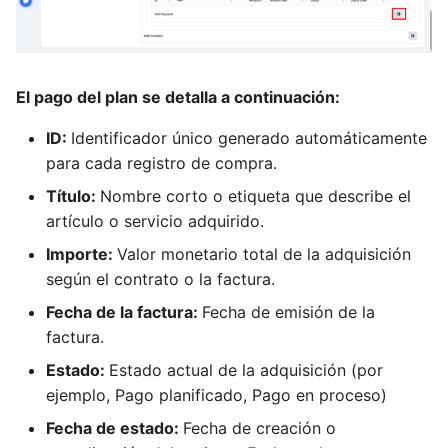
cambios en el proyecto
estatuto del equipo
Como gerente de
Como PM, FM, RQ, SP,
proyecto, puedo revisar el
puedo reunirme con el
El pago del plan se detalla a continuación:
índice de felicidad del
equipo del proyecto
proyecto
ID:
Identificador único generado automáticamente
Como PM, FM, RQ, SP,
para cada registro de compra.
Como RM, puedo revisar
puedo revisar los
Título:
Nombre corto o etiqueta que describe el
los comentarios de los TM
beneficios del proyecto
artículo o servicio adquirido.
Como gerente de
Como SH, FM, PM, SP, RQ,
Importe:
Valor monetario total de la adquisición
proyecto, puedo revisar los
puedo revisar la carta del
según el contrato o la factura.
comentarios del proyecto
proyecto
Fecha de la factura:
Fecha de emisión de la
factura.
Como PM, puedo realizar
Como PM, RQ, puedo
adquisiciones
Estado:
Estado actual de la adquisición (por
revisar el registro de
partes interesadas
ejemplo, Pago planificado, Pago en proceso)
Como gerente de
Fecha de estado:
Fecha de creación o
proyecto, puedo controlar
Como PM, RQ, SP, SH, FM,