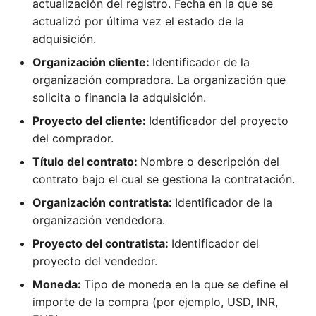
actualización del registro. Fecha en la que se
las adquisiciones
puedo revisar la
actualizó por última vez el estado de la
declaración del alcance
adquisición.
Como RM, PMO, puedo
Organización cliente:
Identificador de la
administrar el fondo de
Como SH, RQ, SP, FM,
recursos
organización compradora. La organización que
puedo controlar la
solicita o financia la adquisición.
verificación del estado del
Como PfM, PMO, puedo
proyecto
Proyecto del cliente:
Identificador del proyecto
gestionar componentes de
del comprador.
cartera
Como SH, RQ, SP, FM, PM,
Título del contrato:
Nombre o descripción del
puedo revisar los informes
contrato bajo el cual se gestiona la contratación.
Como PgM, PMO, puedo
del proyecto
gestionar componentes del
Organización contratista:
Identificador de la
programa
Como SH, RQ, SP, FM,
organización vendedora.
puedo controlar el alcance
Proyecto del contratista:
Identificador del
Como PfM, puedo
proyecto del vendedor.
gestionar la capacidad de
Como SH, RQ, SP, FM, PM,
Moneda:
Tipo de moneda en la que se define el
la cartera
puedo controlar el
importe de la compra (por ejemplo, USD, INR,
cronograma