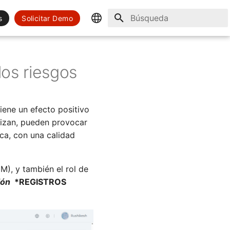
s
Solicitar Demo
Inicializando búsqueda
English
Spanish
los riesgos
iene un efecto positivo
alizan, pueden provocar
ca, con una calidad
M), y también el rol de
ción
*REGISTROS