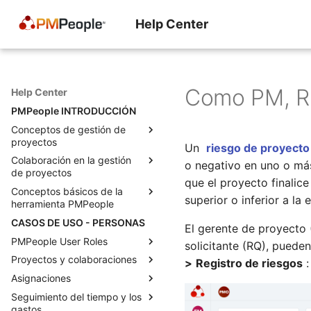
Help Center
Como PM, RQ,
Help Center
PMPeople INTRODUCCIÓN
Conceptos de gestión de
proyectos
Un
riesgo de proyecto
Colaboración en la gestión
La economía del proyecto
o negativo en uno o más
de proyectos
El momento decisivo para un
que el proyecto finalic
Conceptos básicos de la
director de proyecto
Roles para la gestión
superior o inferior a la 
herramienta PMPeople
profesional de proyectos
Lo que los gerentes realmente
CASOS DE USO - PERSONAS
quieren decir cuando nos
Estados para solicitudes y
Una herramienta para todos
El gerente de proyecto 
“empoderan” como gerentes
proyectos
los proyectos
PMPeople User Roles
solicitante (RQ), pueden
de proyecto
Cómo agregar muchos
Modelo de negocio de
Proyectos y colaboraciones
Functional Manager
>
Registro de riesgos
:
Tres tipos de habilidades para
proyectos
PMPeople
Asignaciones
Project Management Office
Equipos de proyecto en
un PM
Objetos para la gestión
Roles de administrador y
PMPeople
Seguimiento del tiempo y los
Portfolio Manager
Asignaciones con PMPeople
Anticipándose a los
profesional de proyectos
propietario de la organización
gastos
Como PM, RQ, FM, SP, puedo
problemas