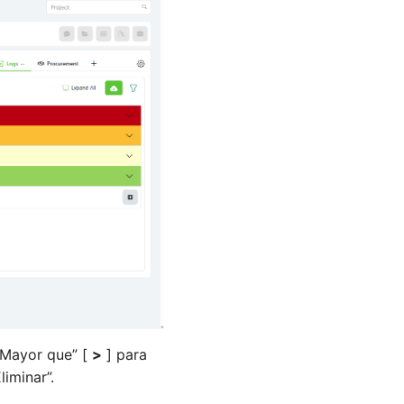
 “Mayor que” [
>
] para
liminar”.