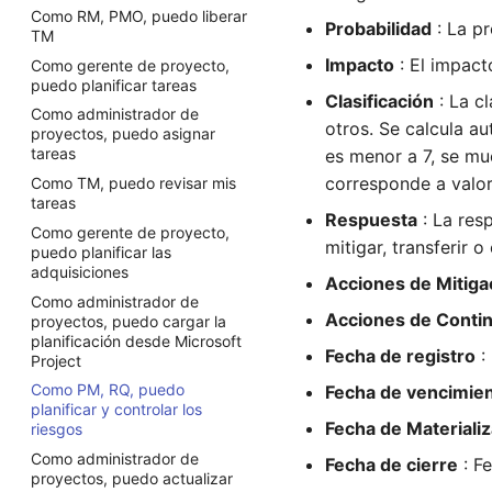
agregar programas a una
Como RM, PMO, puedo liberar
Como FM, SH, SP, RQ, puedo
revisar el registro del ciclo de
cartera
Probabilidad
: La pr
TM
proporcionar
vida del proyecto
Como FM, PMO, PM, puedo
retroalimentación sobre el
Impacto
: El impact
Como gerente de proyecto,
Como FM, puedo crear una
crear un nuevo proyecto
desempeño de TM
puedo planificar tareas
unidad de negocio
usando plantillas
Clasificación
: La c
Como TM, puedo revisar los
Como administrador de
Como RM, puedo crear un
Como PMO, puedo recibir
comentarios sobre mí
otros. Se calcula a
proyectos, puedo asignar
fondo de recursos
ayuda del Asistente de IA
tareas
es menor a 7, se mue
Como RM, puedo revisar los
Como FM, SP, PMO, puedo
comentarios de los TM
corresponde a valor
Como TM, puedo revisar mis
crear un proyecto o solicitud
tareas
Como SH, SP, RQ, puedo
Como administrador de
Respuesta
: La res
brindar retroalimentación
Como gerente de proyecto,
proyectos, puedo crear un
sobre el desempeño del
mitigar, transferir o 
puedo planificar las
proyecto
proyecto
adquisiciones
Acciones de Mitiga
Como RQ, puedo crear una
Como gerente de proyecto,
Como administrador de
solicitud
puedo revisar los comentarios
Acciones de Conti
proyectos, puedo cargar la
Como PfM, PMO, puedo crear
del proyecto
planificación desde Microsoft
una cartera
Fecha de registro
:
Project
Como PM, RQ, FM puedo
Como PgM, PMO, puedo
revisar los cambios del ciclo
Como PM, RQ, puedo
Fecha de vencimie
crear un programa
de vida del proyecto
planificar y controlar los
Fecha de Materiali
Como PfM, PMO, puedo
riesgos
Como TM, puedo revisar mis
agregar programas a una
datos
Como administrador de
Fecha de cierre
: Fe
cartera
proyectos, puedo actualizar
Como TM, puedo revisar el