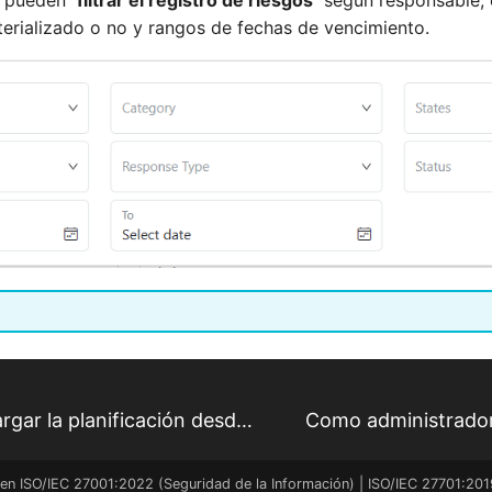
aterializado o no y rangos de fechas de vencimiento.
Como administrador de proyectos, puedo cargar la planificación desde Microsoft Project
en ISO/IEC 27001:2022 (Seguridad de la Información) | ISO/IEC 27701:201