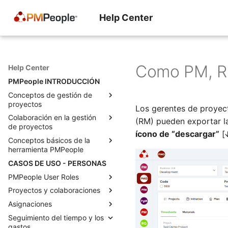
Help Center
Como PM, RM
Help Center
PMPeople INTRODUCCIÓN
Conceptos de gestión de
proyectos
Los gerentes de proyec
Colaboración en la gestión
La economía del proyecto
(RM) pueden exportar la
de proyectos
El momento decisivo para un
ícono de “descargar”
[
Conceptos básicos de la
director de proyecto
Roles para la gestión
herramienta PMPeople
profesional de proyectos
Lo que los gerentes realmente
CASOS DE USO - PERSONAS
quieren decir cuando nos
Estados para solicitudes y
Una herramienta para todos
“empoderan” como gerentes
proyectos
los proyectos
PMPeople User Roles
de proyecto
Cómo agregar muchos
Modelo de negocio de
Proyectos y colaboraciones
Functional Manager
Tres tipos de habilidades para
proyectos
PMPeople
Asignaciones
Project Management Office
Equipos de proyecto en
un PM
Objetos para la gestión
Roles de administrador y
PMPeople
Seguimiento del tiempo y los
Portfolio Manager
Asignaciones con PMPeople
Anticipándose a los
profesional de proyectos
propietario de la organización
gastos
Como PM, RQ, FM, SP, puedo
problemas