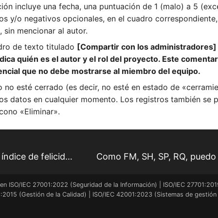
ión incluye una fecha, una puntuación de 1 (malo) a 5 (exc
os y/o negativos opcionales, en el cuadro correspondiente,
 sin mencionar al autor.
ro de texto titulado
[Compartir con los administradores] 
dica quién es el autor y el rol del proyecto. Este comentar
encial que no debe mostrarse al miembro del equipo.
o no esté cerrado (es decir, no esté en estado de «cerramie
los datos en cualquier momento. Los registros también se 
icono «Eliminar».
Como gerente de proyecto, puedo revisar el índice de felicidad del proyecto
en ISO/IEC 27001:2022 (Seguridad de la Información) | ISO/IEC 27701:201
2015 (Gestión de la Calidad) | ISO/IEC 42001:2023 (Sistemas de gestión de 