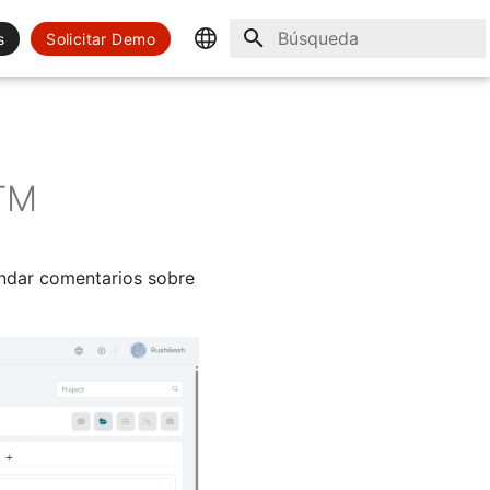
s
Solicitar Demo
Inicializando búsqueda
English
Spanish
 TM
indar comentarios sobre