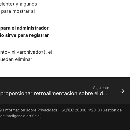
elente) y algunos
 para mostrar al
para el administrador
io sirve para registrar
nto» ni «archivado»), el
pueden eliminar
Siguiente
Como FM, SH, SP, RQ, puedo proporcionar retroalimentación sobre el desempeño de TM
9 (Información sobre Privacidad) | ISO/IEC 20000-1:2018 (Gestión de
inteligencia artificial)