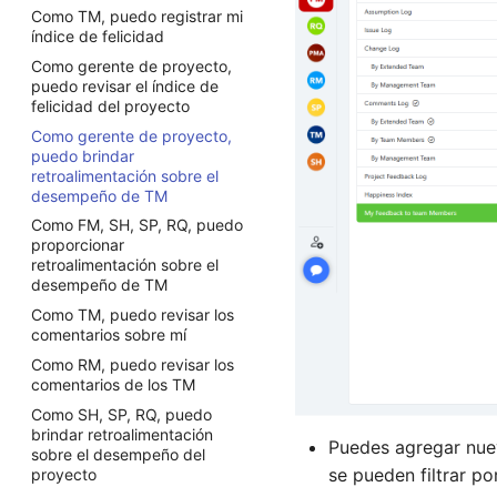
Como TM, puedo registrar mi
proyecto.
electrónico sobre las tareas
índice de felicidad
Como PFM, PMO, puedo crear
Como PMO, puedo controlar
Como gerente de proyecto,
una cartera
tareas por paquetes de
puedo revisar el índice de
trabajo
Como RQ, puedo crear un
felicidad del proyecto
proyecto.
Como gerente de proyecto,
Como PGM, PMO, puedo
puedo brindar
crear un programa
retroalimentación sobre el
Como PFM, PMO, puedo
desempeño de TM
agregar programas a una
Como FM, SH, SP, RQ, puedo
cartera
proporcionar
Como FM, PMO, PM, puedo
retroalimentación sobre el
crear un nuevo proyecto
desempeño de TM
usando plantillas
Como TM, puedo revisar los
Como PMO, puedo recibir
comentarios sobre mí
ayuda del Asistente de IA
Como RM, puedo revisar los
comentarios de los TM
Como SH, SP, RQ, puedo
brindar retroalimentación
Puedes agregar nue
sobre el desempeño del
se pueden filtrar po
proyecto