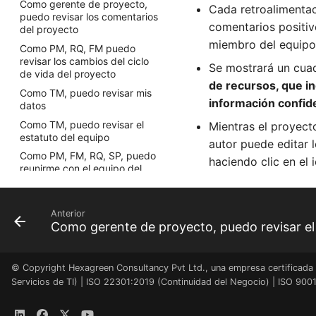
Como gerente de proyecto,
Cada retroalimentac
puedo revisar los comentarios
comentarios positiv
del proyecto
miembro del equipo,
Como PM, RQ, FM puedo
revisar los cambios del ciclo
Se mostrará un cuad
de vida del proyecto
de recursos, que in
Como TM, puedo revisar mis
información confid
datos
Como TM, puedo revisar el
Mientras el proyect
estatuto del equipo
autor puede editar 
Como PM, FM, RQ, SP, puedo
haciendo clic en el 
reunirme con el equipo del
proyecto
Como PM, FM, RQ, SP, puedo
revisar los beneficios del
Anterior
proyecto
Como SH, FM, PM, SP, RQ,
puedo revisar la carta del
© Copyright Hexagreen Consultancy Pvt Ltd., una empresa certificada 
proyecto
Servicios de TI) | ISO 22301:2019 (Continuidad del Negocio) | ISO 9001:
Como PM, RQ, puedo revisar
el registro de partes
interesadas