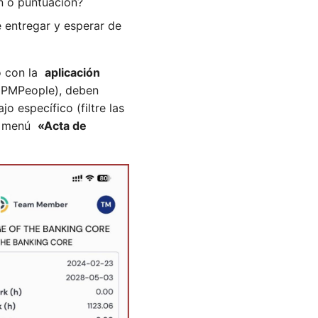
ón o puntuación?
 entregar y esperar de
o con la
aplicación
O PMPeople), deben
o específico (filtre las
el menú
«Acta de