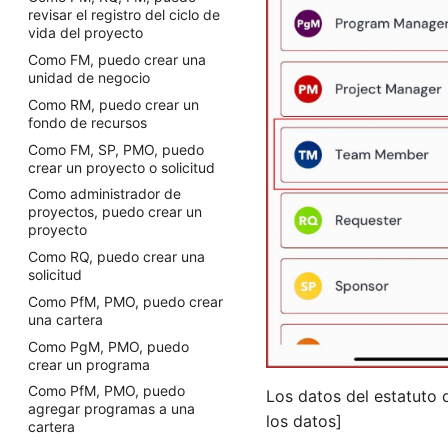
agregar programas a una
Como FM, SH, SP, RQ, puedo
revisar el registro del ciclo de
cartera
proporcionar
vida del proyecto
Como FM, PMO, PM, puedo
retroalimentación sobre el
Como FM, puedo crear una
crear un nuevo proyecto
desempeño de TM
unidad de negocio
usando plantillas
Como TM, puedo revisar los
Como RM, puedo crear un
Como PMO, puedo recibir
comentarios sobre mí
fondo de recursos
ayuda del Asistente de IA
Como RM, puedo revisar los
Como FM, SP, PMO, puedo
comentarios de los TM
crear un proyecto o solicitud
Como SH, SP, RQ, puedo
Como administrador de
brindar retroalimentación
proyectos, puedo crear un
sobre el desempeño del
proyecto
proyecto
Como RQ, puedo crear una
Como gerente de proyecto,
solicitud
puedo revisar los comentarios
Como PfM, PMO, puedo crear
del proyecto
una cartera
Como PM, RQ, FM puedo
Como PgM, PMO, puedo
revisar los cambios del ciclo
crear un programa
de vida del proyecto
Como PfM, PMO, puedo
Como TM, puedo revisar mis
Los datos del estatuto 
agregar programas a una
datos
los datos]
cartera
Como TM, puedo revisar el