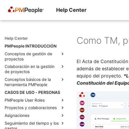
Help Center
Como TM, pue
Help Center
PMPeople INTRODUCCIÓN
Conceptos de gestión de
proyectos
El Acta de Constitución 
Colaboración en la gestión
La economía del proyecto
además de establecer e
de proyectos
El momento decisivo para un
equipo del proyecto.
*L
Conceptos básicos de la
director de proyecto
Roles para la gestión
Constitución del Equi
herramienta PMPeople
profesional de proyectos
Lo que los gerentes realmente
CASOS DE USO - PERSONAS
quieren decir cuando nos
Estados para solicitudes y
Una herramienta para todos
“empoderan” como gerentes
proyectos
los proyectos
PMPeople User Roles
de proyecto
Cómo agregar muchos
Modelo de negocio de
Proyectos y colaboraciones
Functional Manager
Tres tipos de habilidades para
proyectos
PMPeople
Asignaciones
Project Management Office
Equipos de proyecto en
un PM
Objetos para la gestión
Roles de administrador y
PMPeople
Seguimiento del tiempo y los
Portfolio Manager
Asignaciones con PMPeople
Anticipándose a los
profesional de proyectos
propietario de la organización
gastos
Como PM, RQ, FM, SP, puedo
problemas