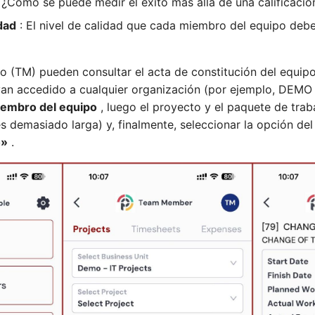
 ¿Cómo se puede medir el éxito más allá de una calificaci
dad
: El nivel de calidad que cada miembro del equipo debe
o (TM) pueden consultar el acta de constitución del equip
an accedido a cualquier organización (por ejemplo, DEM
iembro del equipo
, luego el proyecto y el paquete de trabaj
a es demasiado larga) y, finalmente, seleccionar la opción d
o»
.