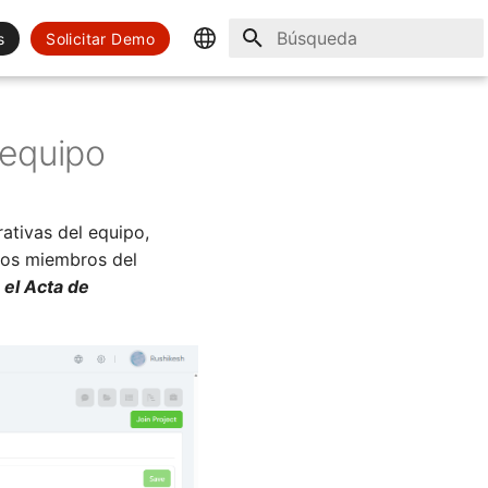
s
Solicitar Demo
Inicializando búsqueda
English
Spanish
 equipo
rativas del equipo,
los miembros del
 el Acta de