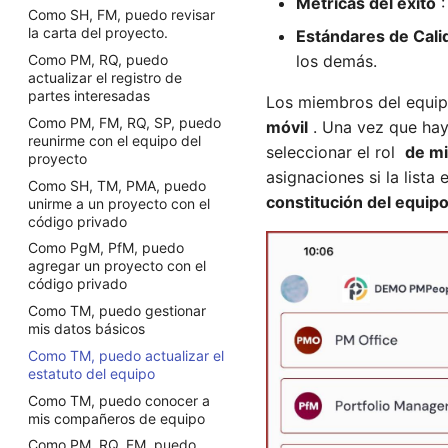
Métricas del éxito
:
Como TM, puedo unirme a
Como SH, puedo solicitar
Como SH, FM, puedo revisar
Como TM, puedo actualizar el
una tarea
cambios en el proyecto
la carta del proyecto.
estatuto del equipo.
Estándares de Cali
Como RM, puedo revisar las
los demás.
Como RQ, puedo solicitar
Como PM, RQ, puedo
Como TM, puedo conocer a
tareas de TM
cambios en el proyecto
actualizar el registro de
mis compañeros de equipo.
Como RM, PMO, puedo liberar
partes interesadas
Los miembros del equip
Como SP, puedo solicitar
Como FM, puedo crear una
TM
cambios en el proyecto
Como PM, FM, RQ, SP, puedo
unidad de negocio
móvil
. Una vez que hay
Como administrador de
reunirme con el equipo del
Como administrador de
Como RM, PMO, puedo crear
seleccionar el rol
de m
proyectos, puedo notificar
proyecto
proyectos, puedo solicitar
un fondo de recursos
asignaciones si la list
por correo electrónico
cambios en el proyecto
Como SH, TM, PMA, puedo
Como FM, SP, PMO, puedo
cambios en las asignaciones.
constitución del equip
unirme a un proyecto con el
Como gerente de proyecto,
crear un proyecto o solicitud
Como administrador de
código privado
puedo gestionar cambios en
Como administrador de
proyectos, puedo configurar
el proyecto
Como PgM, PfM, puedo
proyectos, puedo crear un
recordatorios por correo
agregar un proyecto con el
Como TM, puedo registrar mi
proyecto.
electrónico sobre las tareas
código privado
índice de felicidad
Como PFM, PMO, puedo crear
Como PMO, puedo controlar
Como TM, puedo gestionar
Como gerente de proyecto,
una cartera
tareas por paquetes de
mis datos básicos
puedo revisar el índice de
trabajo
Como RQ, puedo crear un
felicidad del proyecto
Como TM, puedo actualizar el
proyecto.
estatuto del equipo
Como gerente de proyecto,
Como PGM, PMO, puedo
puedo brindar
Como TM, puedo conocer a
crear un programa
retroalimentación sobre el
mis compañeros de equipo
Como PFM, PMO, puedo
desempeño de TM
Como PM, RQ, FM, puedo